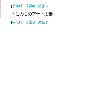
[
事業所
] [
保護者
] [
総括表
]
・このこのアート太秦
[
事業所
] [
保護者
] [
総括表
]