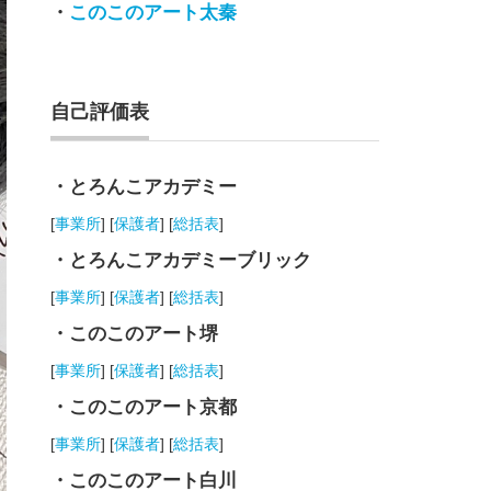
・
このこのアート太秦
自己評価表
・とろんこアカデミー
[
事業所
] [
保護者
] [
総括表
]
・とろんこアカデミーブリック
[
事業所
] [
保護者
] [
総括表
]
・このこのアート堺
[
事業所
] [
保護者
] [
総括表
]
・このこのアート京都
[
事業所
] [
保護者
] [
総括表
]
・このこのアート白川