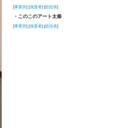
[
事業所
] [
保護者
] [
総括表
]
・このこのアート太秦
[
事業所
] [
保護者
] [
総括表
]