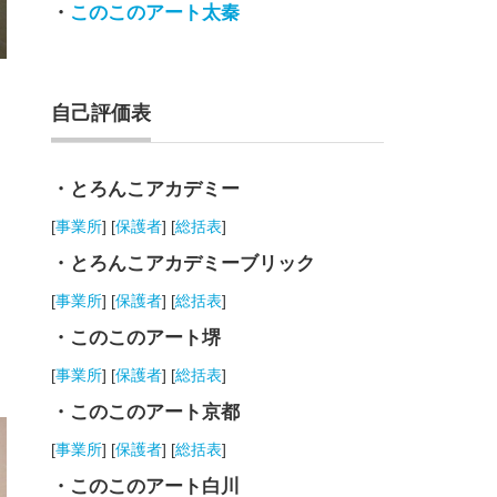
・
このこのアート太秦
自己評価表
・とろんこアカデミー
[
事業所
] [
保護者
] [
総括表
]
・とろんこアカデミーブリック
[
事業所
] [
保護者
] [
総括表
]
・このこのアート堺
[
事業所
] [
保護者
] [
総括表
]
・このこのアート京都
[
事業所
] [
保護者
] [
総括表
]
・このこのアート白川