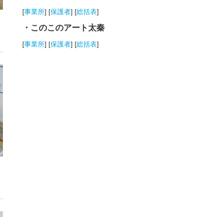
[
事業所
] [
保護者
] [
総括表
]
・このこのアート太秦
[
事業所
] [
保護者
] [
総括表
]