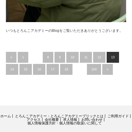
いつもとろんこアカデミーのBlogをご覧いただきありがとうございます。
«
1
…
8
9
10
11
12
13
14
15
16
17
18
…
104
»
ホーム
とろんこアカデミー・とろんこアカデミーブリックとは
ご利用ガイド
アクセス
会社概要
求人情報
お問い合わせ
個人情報保護方針・個人情報の取扱いに関して