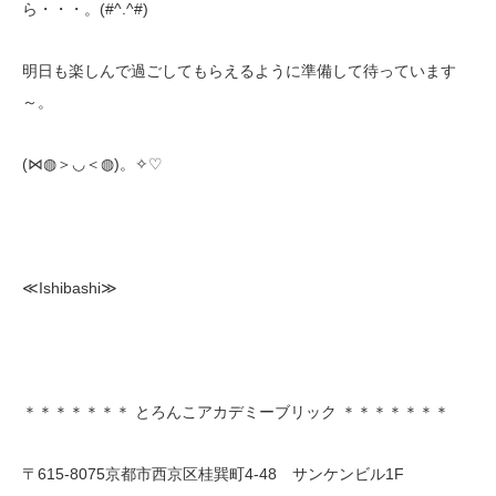
ら・・・。(#^.^#)
明日も楽しんで過ごしてもらえるように準備して待っています
～。
(⋈◍＞◡＜◍)。✧♡
≪Ishibashi≫
＊＊＊＊＊＊＊ とろんこアカデミーブリック ＊＊＊＊＊＊＊
〒615-8075京都市西京区桂巽町4-48 サンケンビル1F