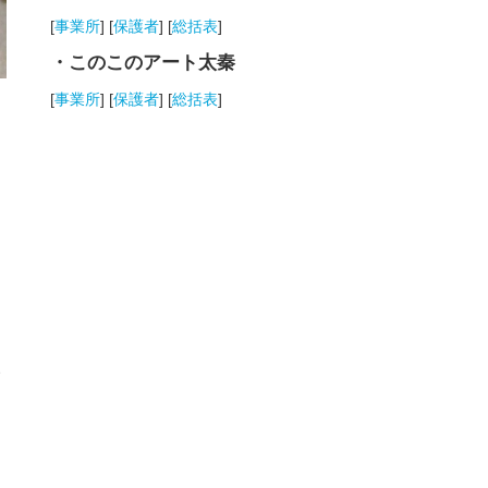
[
事業所
] [
保護者
] [
総括表
]
・このこのアート太秦
[
事業所
] [
保護者
] [
総括表
]