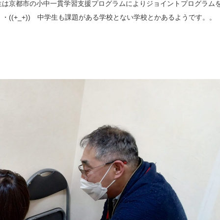
生は京都市の小中一貫学習支援プログラムによりジョイントプログラム
((+_+)) 中学生も課題がある学校とない学校とかあるようです。。