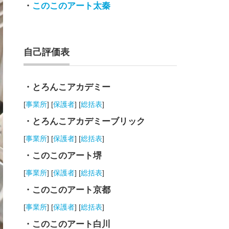
・
このこのアート太秦
自己評価表
・とろんこアカデミー
[
事業所
] [
保護者
] [
総括表
]
・とろんこアカデミーブリック
[
事業所
] [
保護者
] [
総括表
]
・このこのアート堺
[
事業所
] [
保護者
] [
総括表
]
・このこのアート京都
[
事業所
] [
保護者
] [
総括表
]
・このこのアート白川