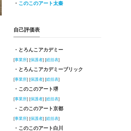
・
このこのアート太秦
自己評価表
・とろんこアカデミー
[
事業所
] [
保護者
] [
総括表
]
・とろんこアカデミーブリック
[
事業所
] [
保護者
] [
総括表
]
・このこのアート堺
[
事業所
] [
保護者
] [
総括表
]
・このこのアート京都
[
事業所
] [
保護者
] [
総括表
]
・このこのアート白川