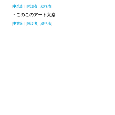
[
事業所
] [
保護者
] [
総括表
]
・このこのアート太秦
[
事業所
] [
保護者
] [
総括表
]