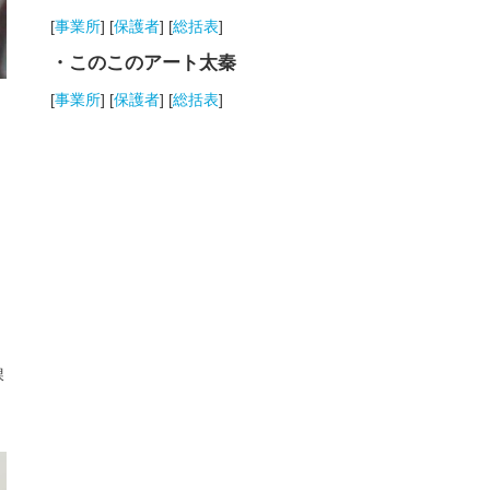
[
事業所
] [
保護者
] [
総括表
]
・このこのアート太秦
[
事業所
] [
保護者
] [
総括表
]
課