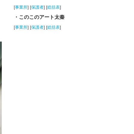
[
事業所
] [
保護者
] [
総括表
]
・このこのアート太秦
[
事業所
] [
保護者
] [
総括表
]