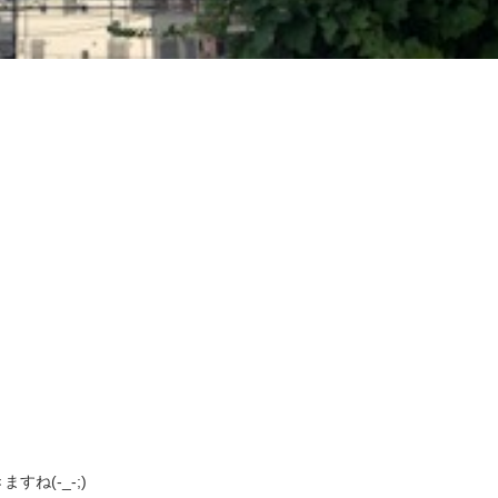
ね(-_-;)