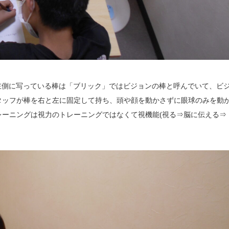
左側に写っている棒は「ブリック」ではビジョンの棒と呼んでいて、ビ
タッフが棒を右と左に固定して持ち、頭や顔を動かさずに眼球のみを動
レーニングは視力のトレーニングではなくて視機能(視る⇒脳に伝える⇒