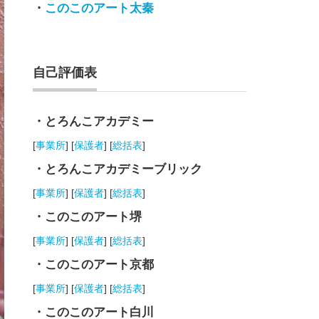
・
このこのアート太秦
自己評価表
・とろんこアカデミー
[
事業所
] [
保護者
] [
総括表
]
・とろんこアカデミーブリック
[
事業所
] [
保護者
] [
総括表
]
・このこのアート堺
[
事業所
] [
保護者
] [
総括表
]
・このこのアート京都
[
事業所
] [
保護者
] [
総括表
]
・このこのアート白川