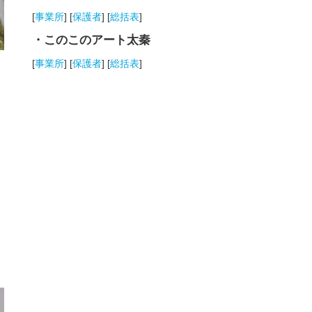
[
事業所
] [
保護者
] [
総括表
]
・このこのアート太秦
[
事業所
] [
保護者
] [
総括表
]