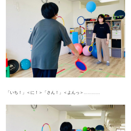
「いち！」＜に！＞「さん！」＜よんっ＞…………