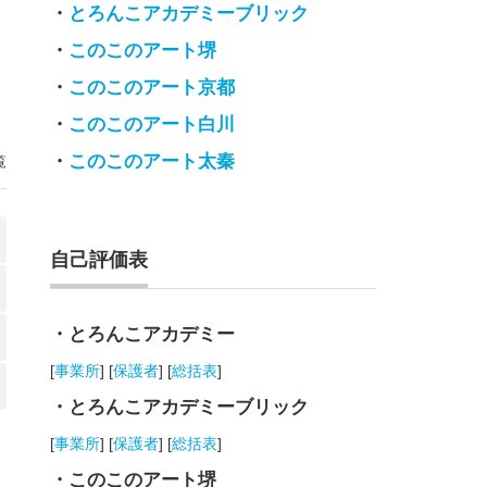
・
とろんこアカデミーブリック
・
このこのアート堺
・
このこのアート京都
・
このこのアート白川
・
このこのアート太秦
覧
自己評価表
・とろんこアカデミー
[
事業所
] [
保護者
] [
総括表
]
・とろんこアカデミーブリック
[
事業所
] [
保護者
] [
総括表
]
・このこのアート堺