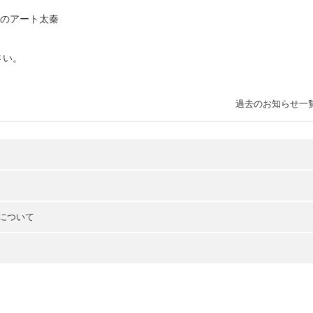
このアート太秦
さい。
過去のお知らせ一
」について