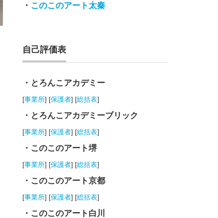
・
このこのアート太秦
自己評価表
・とろんこアカデミー
[
事業所
] [
保護者
] [
総括表
]
・とろんこアカデミーブリック
[
事業所
] [
保護者
] [
総括表
]
・このこのアート堺
[
事業所
] [
保護者
] [
総括表
]
・このこのアート京都
[
事業所
] [
保護者
] [
総括表
]
・このこのアート白川