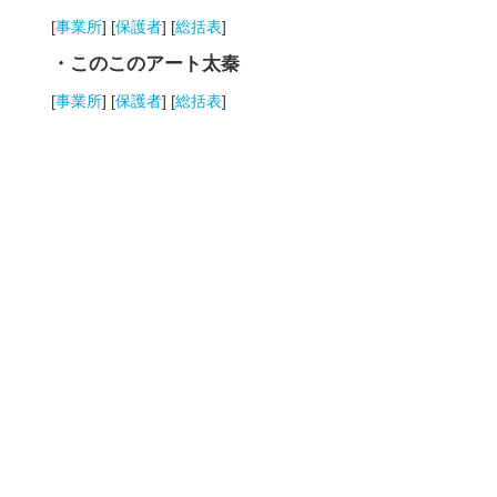
[
事業所
] [
保護者
] [
総括表
]
・このこのアート太秦
[
事業所
] [
保護者
] [
総括表
]