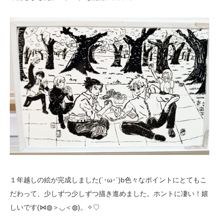
１年越しの絵が完成しました(`･ω･´)b色々なポイントにとてもこ
だわって、少しずつ少しずつ描き進めました。ホントに凄い！嬉
しいです(⋈◍＞◡＜◍)。✧♡