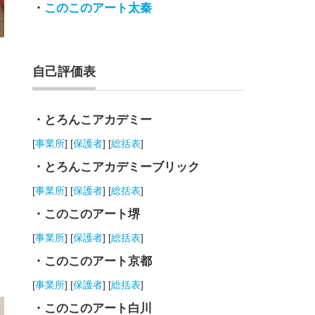
・
このこのアート太秦
自己評価表
・とろんこアカデミー
[
事業所
] [
保護者
] [
総括表
]
・とろんこアカデミーブリック
[
事業所
] [
保護者
] [
総括表
]
・このこのアート堺
[
事業所
] [
保護者
] [
総括表
]
・このこのアート京都
[
事業所
] [
保護者
] [
総括表
]
・このこのアート白川