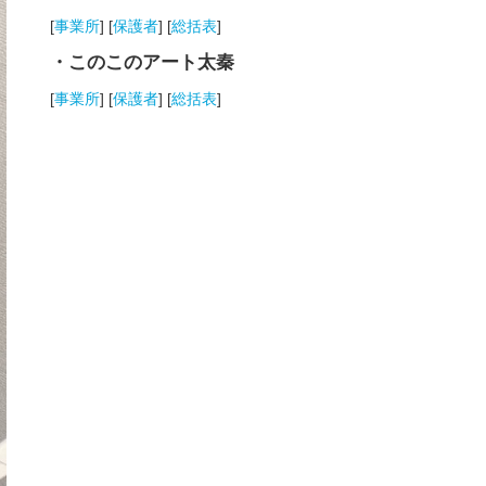
[
事業所
] [
保護者
] [
総括表
]
・このこのアート太秦
[
事業所
] [
保護者
] [
総括表
]