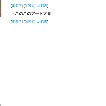
[
事業所
] [
保護者
] [
総括表
]
・このこのアート太秦
[
事業所
] [
保護者
] [
総括表
]