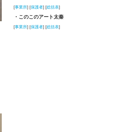
[
事業所
] [
保護者
] [
総括表
]
・このこのアート太秦
[
事業所
] [
保護者
] [
総括表
]