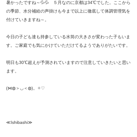
暑かったですね～💦💦 ５月なのに京都は34℃でした。ここから
の季節、水分補給の声掛けも今まで以上に徹底して体調管理気を
付けていきますね～。
今日の子ども達も持参している水筒の大きさが変わった子もいま
す。ご家庭でも気にかけていただけてるようでありがたいです。
明日も30℃超えが予測されていますので注意していきたいと思い
ます。
(⋈◍＞◡＜◍)。✧♡
≪Ishibashi≫