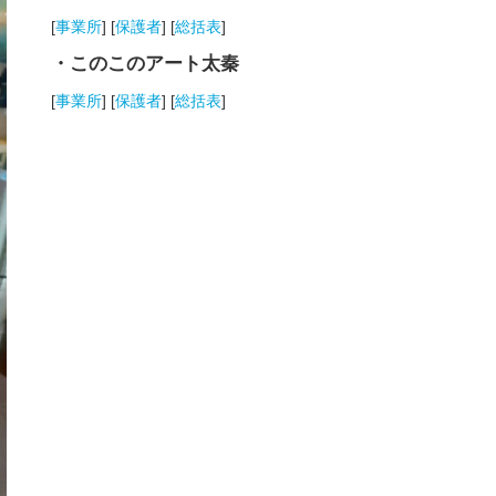
[
事業所
] [
保護者
] [
総括表
]
・このこのアート太秦
[
事業所
] [
保護者
] [
総括表
]