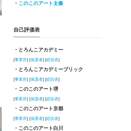
・
このこのアート太秦
自己評価表
・とろんこアカデミー
[
事業所
] [
保護者
] [
総括表
]
・とろんこアカデミーブリック
[
事業所
] [
保護者
] [
総括表
]
・このこのアート堺
[
事業所
] [
保護者
] [
総括表
]
・このこのアート京都
[
事業所
] [
保護者
] [
総括表
]
・このこのアート白川