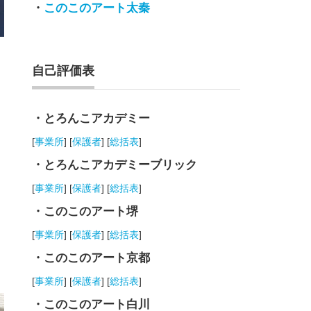
・
このこのアート太秦
自己評価表
・とろんこアカデミー
[
事業所
] [
保護者
] [
総括表
]
・とろんこアカデミーブリック
[
事業所
] [
保護者
] [
総括表
]
・このこのアート堺
[
事業所
] [
保護者
] [
総括表
]
・このこのアート京都
[
事業所
] [
保護者
] [
総括表
]
・このこのアート白川