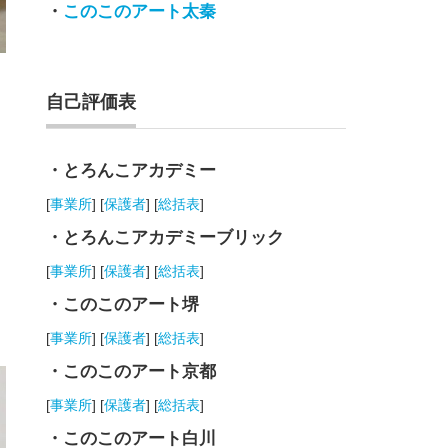
・
このこのアート太秦
自己評価表
・とろんこアカデミー
[
事業所
] [
保護者
] [
総括表
]
・とろんこアカデミーブリック
[
事業所
] [
保護者
] [
総括表
]
・このこのアート堺
[
事業所
] [
保護者
] [
総括表
]
・このこのアート京都
[
事業所
] [
保護者
] [
総括表
]
・このこのアート白川