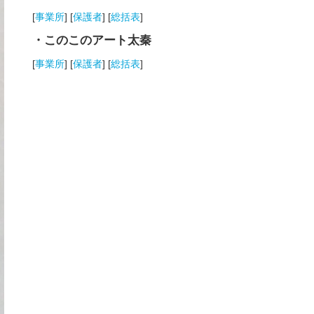
[
事業所
] [
保護者
] [
総括表
]
・このこのアート太秦
[
事業所
] [
保護者
] [
総括表
]