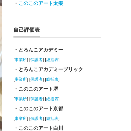
・
このこのアート太秦
自己評価表
・とろんこアカデミー
[
事業所
] [
保護者
] [
総括表
]
・とろんこアカデミーブリック
[
事業所
] [
保護者
] [
総括表
]
・このこのアート堺
[
事業所
] [
保護者
] [
総括表
]
・このこのアート京都
[
事業所
] [
保護者
] [
総括表
]
・このこのアート白川