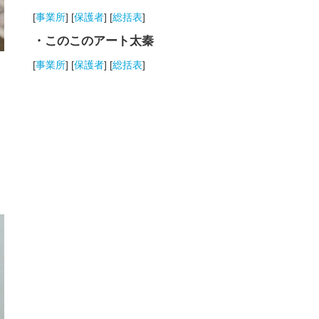
[
事業所
] [
保護者
] [
総括表
]
・このこのアート太秦
[
事業所
] [
保護者
] [
総括表
]