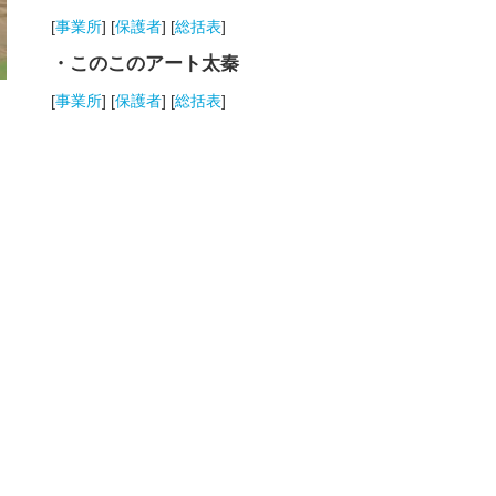
[
事業所
] [
保護者
] [
総括表
]
・このこのアート太秦
[
事業所
] [
保護者
] [
総括表
]