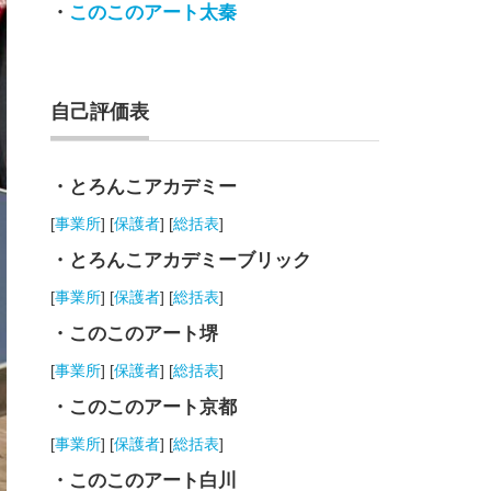
・
このこのアート太秦
自己評価表
・とろんこアカデミー
[
事業所
] [
保護者
] [
総括表
]
・とろんこアカデミーブリック
[
事業所
] [
保護者
] [
総括表
]
・このこのアート堺
[
事業所
] [
保護者
] [
総括表
]
・このこのアート京都
[
事業所
] [
保護者
] [
総括表
]
・このこのアート白川