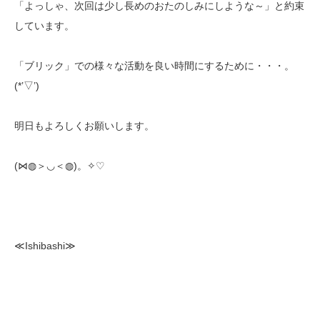
「よっしゃ、次回は少し長めのおたのしみにしような～」と約束
しています。
「ブリック」での様々な活動を良い時間にするために・・・。
(*’▽’)
明日もよろしくお願いします。
(⋈◍＞◡＜◍)。✧♡
≪Ishibashi≫