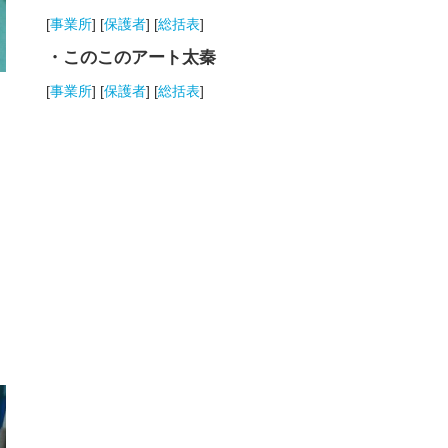
[
事業所
] [
保護者
] [
総括表
]
・このこのアート太秦
[
事業所
] [
保護者
] [
総括表
]