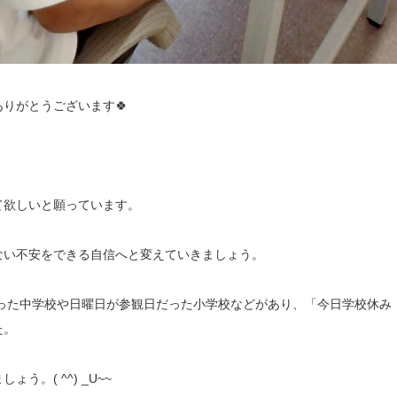
りがとうございます🍀
て欲しいと願っています。
ない不安をできる自信へと変えていきましょう。
った中学校や日曜日が参観日だった小学校などがあり、「今日学校休み
た。
。( ^^) _U~~