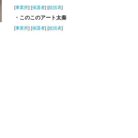
[
事業所
] [
保護者
] [
総括表
]
・このこのアート太秦
[
事業所
] [
保護者
] [
総括表
]