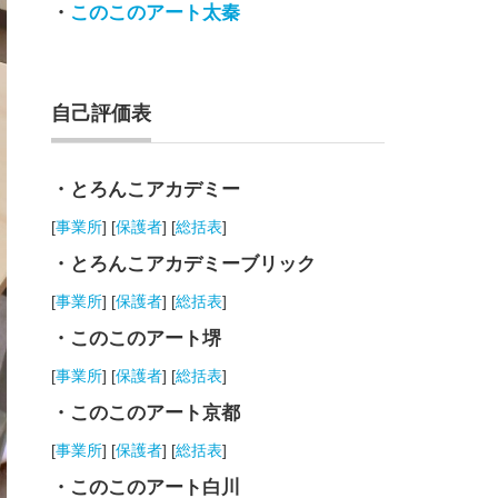
・
このこのアート太秦
自己評価表
・とろんこアカデミー
[
事業所
] [
保護者
] [
総括表
]
・とろんこアカデミーブリック
[
事業所
] [
保護者
] [
総括表
]
・このこのアート堺
[
事業所
] [
保護者
] [
総括表
]
・このこのアート京都
[
事業所
] [
保護者
] [
総括表
]
・このこのアート白川