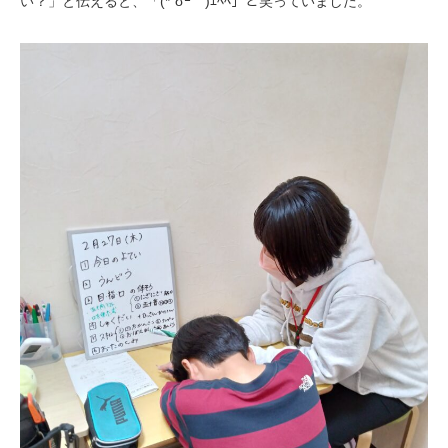
い？」と伝えると、「(*´σｰ｀)ｴﾍﾍ」と笑っていました。