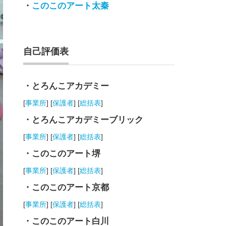
・
このこのアート太秦
自己評価表
・とろんこアカデミー
[
事業所
] [
保護者
] [
総括表
]
・とろんこアカデミーブリック
[
事業所
] [
保護者
] [
総括表
]
・このこのアート堺
[
事業所
] [
保護者
] [
総括表
]
・このこのアート京都
[
事業所
] [
保護者
] [
総括表
]
・このこのアート白川