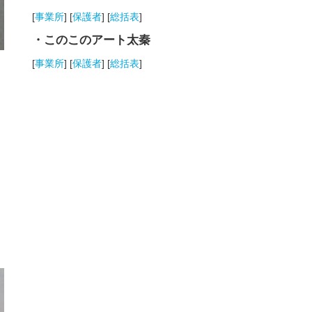
[
事業所
] [
保護者
] [
総括表
]
・このこのアート太秦
[
事業所
] [
保護者
] [
総括表
]