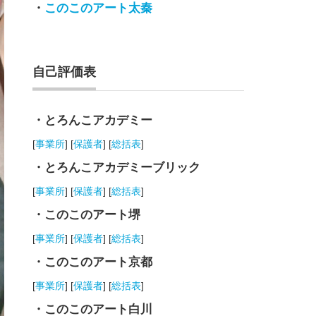
・
このこのアート太秦
自己評価表
・とろんこアカデミー
[
事業所
] [
保護者
] [
総括表
]
・とろんこアカデミーブリック
[
事業所
] [
保護者
] [
総括表
]
・このこのアート堺
[
事業所
] [
保護者
] [
総括表
]
・このこのアート京都
[
事業所
] [
保護者
] [
総括表
]
・このこのアート白川