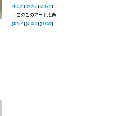
[
事業所
] [
保護者
] [
総括表
]
・このこのアート太秦
[
事業所
] [
保護者
] [
総括表
]