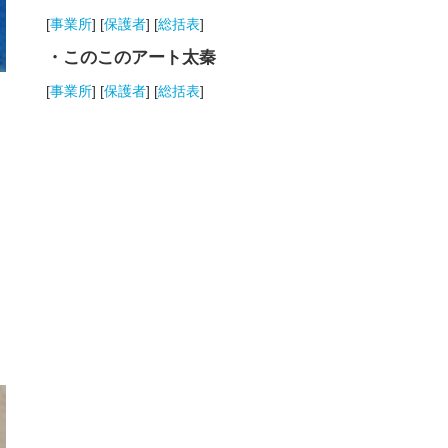
[
事業所
] [
保護者
] [
総括表
]
・このこのアート太秦
[
事業所
] [
保護者
] [
総括表
]