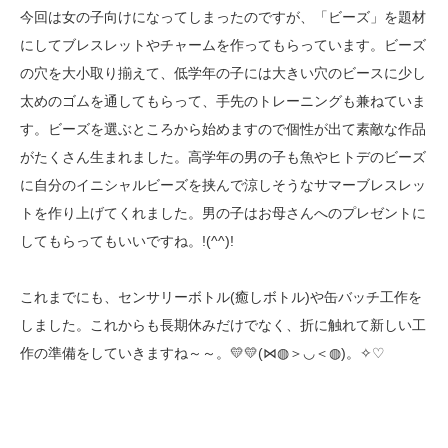
今回は女の子向けになってしまったのですが、「ビーズ」を題材
にしてブレスレットやチャームを作ってもらっています。ビーズ
の穴を大小取り揃えて、低学年の子には大きい穴のビースに少し
太めのゴムを通してもらって、手先のトレーニングも兼ねていま
す。ビーズを選ぶところから始めますので個性が出て素敵な作品
がたくさん生まれました。高学年の男の子も魚やヒトデのビーズ
に自分のイニシャルビーズを挟んで涼しそうなサマーブレスレッ
トを作り上げてくれました。男の子はお母さんへのプレゼントに
してもらってもいいですね。!(^^)!
これまでにも、センサリーボトル(癒しボトル)や缶バッチ工作を
しました。これからも長期休みだけでなく、折に触れて新しい工
作の準備をしていきますね～～。💛💛(⋈◍＞◡＜◍)。✧♡