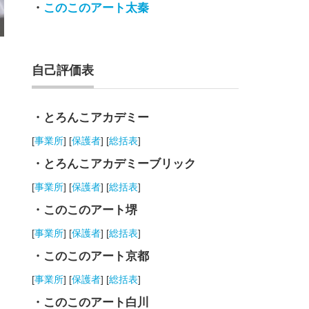
・
このこのアート太秦
自己評価表
・とろんこアカデミー
[
事業所
] [
保護者
] [
総括表
]
・とろんこアカデミーブリック
[
事業所
] [
保護者
] [
総括表
]
・このこのアート堺
[
事業所
] [
保護者
] [
総括表
]
・このこのアート京都
[
事業所
] [
保護者
] [
総括表
]
・このこのアート白川