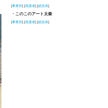
[
事業所
] [
保護者
] [
総括表
]
・このこのアート太秦
[
事業所
] [
保護者
] [
総括表
]