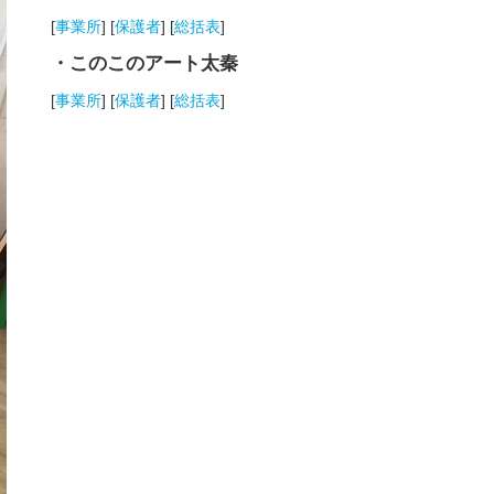
[
事業所
] [
保護者
] [
総括表
]
・このこのアート太秦
[
事業所
] [
保護者
] [
総括表
]