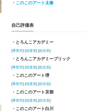
・
このこのアート太秦
自己評価表
・とろんこアカデミー
[
事業所
] [
保護者
] [
総括表
]
・とろんこアカデミーブリック
[
事業所
] [
保護者
] [
総括表
]
・このこのアート堺
[
事業所
] [
保護者
] [
総括表
]
・このこのアート京都
[
事業所
] [
保護者
] [
総括表
]
・このこのアート白川