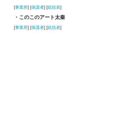
[
事業所
] [
保護者
] [
総括表
]
・このこのアート太秦
[
事業所
] [
保護者
] [
総括表
]