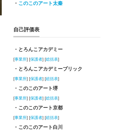
・
このこのアート太秦
自己評価表
・とろんこアカデミー
[
事業所
] [
保護者
] [
総括表
]
・とろんこアカデミーブリック
[
事業所
] [
保護者
] [
総括表
]
・このこのアート堺
[
事業所
] [
保護者
] [
総括表
]
・このこのアート京都
[
事業所
] [
保護者
] [
総括表
]
・このこのアート白川