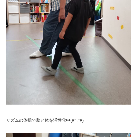
リズムの体操で脳と体を活性化中(#^.^#)