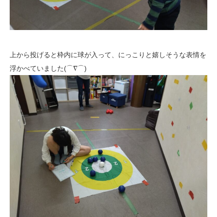
上から投げると枠内に球が入って、にっこりと嬉しそうな表情を
浮かべていました(⌒∇⌒)