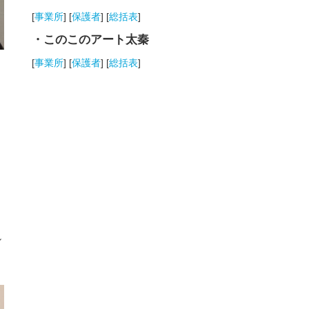
[
事業所
] [
保護者
] [
総括表
]
・このこのアート太秦
[
事業所
] [
保護者
] [
総括表
]
し