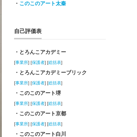
・
このこのアート太秦
自己評価表
・とろんこアカデミー
[
事業所
] [
保護者
] [
総括表
]
・とろんこアカデミーブリック
[
事業所
] [
保護者
] [
総括表
]
・このこのアート堺
[
事業所
] [
保護者
] [
総括表
]
・このこのアート京都
[
事業所
] [
保護者
] [
総括表
]
・このこのアート白川