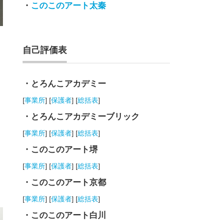
・
このこのアート太秦
自己評価表
・とろんこアカデミー
[
事業所
] [
保護者
] [
総括表
]
・とろんこアカデミーブリック
[
事業所
] [
保護者
] [
総括表
]
・このこのアート堺
[
事業所
] [
保護者
] [
総括表
]
・このこのアート京都
[
事業所
] [
保護者
] [
総括表
]
・このこのアート白川