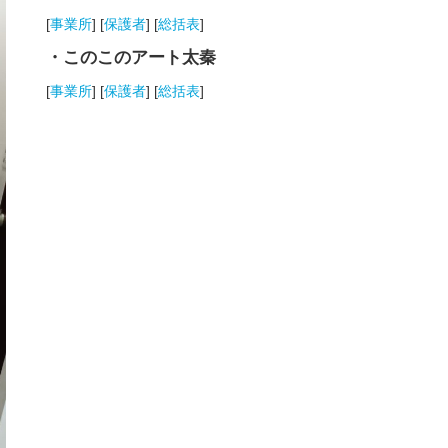
[
事業所
] [
保護者
] [
総括表
]
・このこのアート太秦
[
事業所
] [
保護者
] [
総括表
]