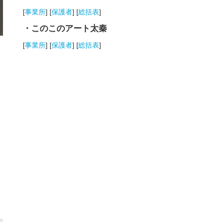
[
事業所
] [
保護者
] [
総括表
]
・このこのアート太秦
[
事業所
] [
保護者
] [
総括表
]