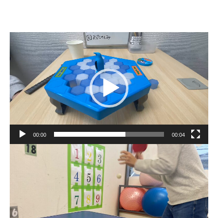
動
画
プ
レ
ー
ヤ
ー
00:00
00:04