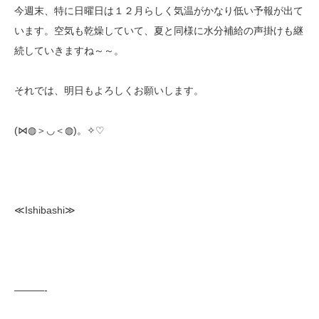
今週末、特に日曜日は１２月らしく気温がかなり低い予報が出て
います。空気も乾燥していて、夏と同様に水分補給の声掛けも継
続していきますね～～。
それでは、明日もよろしくお願いします。
(⋈◍＞◡＜◍)。✧♡
≪Ishibashi≫
———-