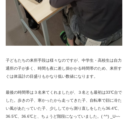
子どもたちの来所手段は様々なのですが、中学生・高校生は自力
通所の子が多く、時間も夜に差し掛かかる時間帯のため、来所す
ぐは体温計の目盛りもかなり低い数値になります。
最後の時間帯は３名来てくれましたが、３名とも最初は33℃台で
した。歩きの子、寒かったから走ってきた子、自転車で顔に冷た
い風があたっていた子、少ししてから測り直しをしたら36.4℃、
36.5℃、36.6℃と、ちょうど階段になっていました。( ^^) _U~~