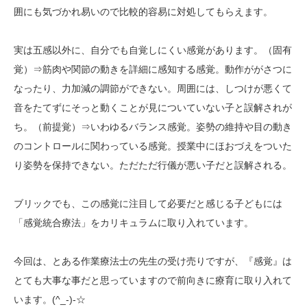
囲にも気づかれ易いので比較的容易に対処してもらえます。
実は五感以外に、自分でも自覚しにくい感覚があります。（固有
覚）⇒筋肉や関節の動きを詳細に感知する感覚。動作ががさつに
なったり、力加減の調節ができない。周囲には、しつけが悪くて
音をたてずにそっと動くことが見についていない子と誤解されが
ち。（前提覚）⇒いわゆるバランス感覚。姿勢の維持や目の動き
のコントロールに関わっている感覚。授業中にほおづえをついた
り姿勢を保持できない。ただただ行儀が悪い子だと誤解される。
ブリックでも、この感覚に注目して必要だと感じる子どもには
「感覚統合療法」をカリキュラムに取り入れています。
今回は、とある作業療法士の先生の受け売りですが、『感覚』は
とても大事な事だと思っていますので前向きに療育に取り入れて
います。(^_-)-☆