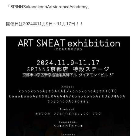
「SPINNS×konokonoArt×toroncoAcademy」
開催日は2024年11月9日～11月17日！！