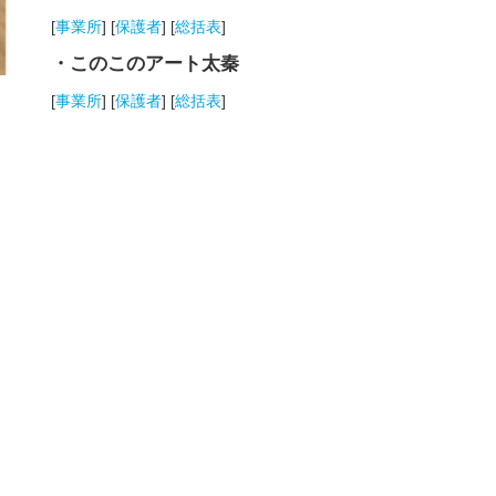
[
事業所
] [
保護者
] [
総括表
]
・このこのアート太秦
[
事業所
] [
保護者
] [
総括表
]