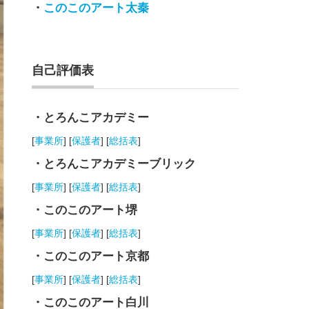
・
このこのアート太秦
自己評価表
・とろんこアカデミー
[
事業所
] [
保護者
] [
総括表
]
・とろんこアカデミーブリック
[
事業所
] [
保護者
] [
総括表
]
・このこのアート堺
[
事業所
] [
保護者
] [
総括表
]
・このこのアート京都
[
事業所
] [
保護者
] [
総括表
]
・このこのアート白川