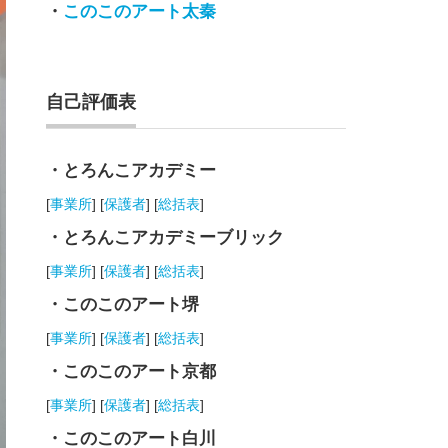
・
このこのアート太秦
自己評価表
・とろんこアカデミー
[
事業所
] [
保護者
] [
総括表
]
・とろんこアカデミーブリック
[
事業所
] [
保護者
] [
総括表
]
・このこのアート堺
[
事業所
] [
保護者
] [
総括表
]
・このこのアート京都
[
事業所
] [
保護者
] [
総括表
]
・このこのアート白川