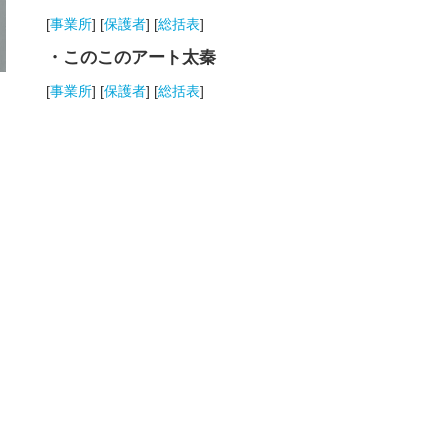
[
事業所
] [
保護者
] [
総括表
]
・このこのアート太秦
[
事業所
] [
保護者
] [
総括表
]
、