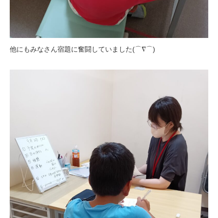
他にもみなさん宿題に奮闘していました(⌒∇⌒)