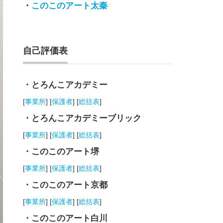
・
このこのアート太秦
自己評価表
・とろんこアカデミー
[
事業所
] [
保護者
] [
総括表
]
・とろんこアカデミーブリック
[
事業所
] [
保護者
] [
総括表
]
・このこのアート堺
[
事業所
] [
保護者
] [
総括表
]
・このこのアート京都
[
事業所
] [
保護者
] [
総括表
]
・このこのアート白川