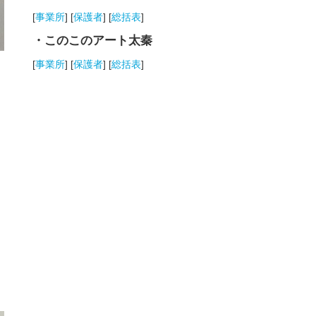
[
事業所
] [
保護者
] [
総括表
]
・このこのアート太秦
[
事業所
] [
保護者
] [
総括表
]
、