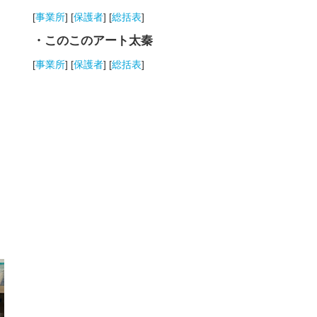
[
事業所
] [
保護者
] [
総括表
]
・このこのアート太秦
[
事業所
] [
保護者
] [
総括表
]