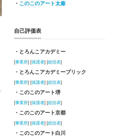
・
このこのアート太秦
自己評価表
・とろんこアカデミー
[
事業所
] [
保護者
] [
総括表
]
・とろんこアカデミーブリック
[
事業所
] [
保護者
] [
総括表
]
し
・このこのアート堺
[
事業所
] [
保護者
] [
総括表
]
・このこのアート京都
[
事業所
] [
保護者
] [
総括表
]
・このこのアート白川