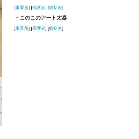
[
事業所
] [
保護者
] [
総括表
]
・このこのアート太秦
[
事業所
] [
保護者
] [
総括表
]