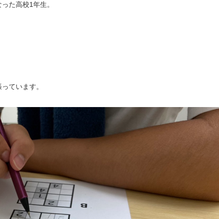
った高校1年生。
。
。
張っています。