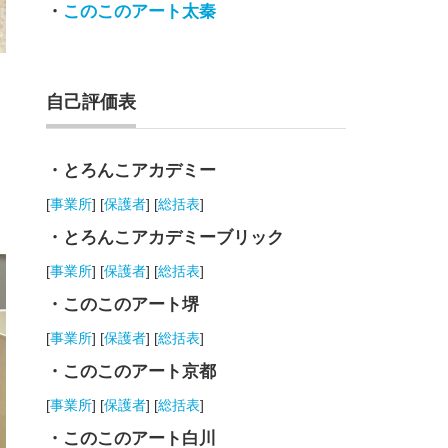
・
このこのアート太秦
自己評価表
・とろんこアカデミー
[
事業所
] [
保護者
] [
総括表
]
・とろんこアカデミーブリック
[
事業所
] [
保護者
] [
総括表
]
・このこのアート堺
[
事業所
] [
保護者
] [
総括表
]
・このこのアート京都
[
事業所
] [
保護者
] [
総括表
]
・このこのアート白川