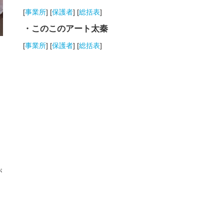
[
事業所
] [
保護者
] [
総括表
]
・このこのアート太秦
[
事業所
] [
保護者
] [
総括表
]
が